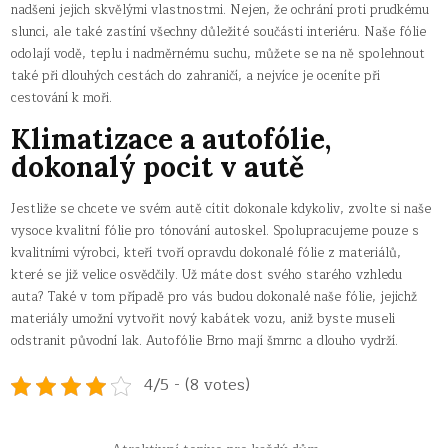
nadšeni jejich skvělými vlastnostmi. Nejen, že ochrání proti prudkému
slunci, ale také zastíní všechny důležité součásti interiéru. Naše fólie
odolají vodě, teplu i nadměrnému suchu, můžete se na ně spolehnout
také při dlouhých cestách do zahraničí, a nejvíce je oceníte při
cestování k moři.
Klimatizace a autofólie,
dokonalý pocit v autě
Jestliže se chcete ve svém autě cítit dokonale kdykoliv, zvolte si naše
vysoce kvalitní fólie pro tónování autoskel. Spolupracujeme pouze s
kvalitními výrobci, kteří tvoří opravdu dokonalé fólie z materiálů,
které se již velice osvědčily. Už máte dost svého starého vzhledu
auta? Také v tom případě pro vás budou dokonalé naše fólie, jejichž
materiály umožní vytvořit nový kabátek vozu, aniž byste museli
odstranit původní lak.
Autofólie Brno
mají šmrnc a dlouho vydrží.
4/5 - (8 votes)