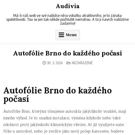
Skip
Audivia
to
content
Má-li náš web ve své nabídce něco vskutku atraktivního, je to záruka
spolehlivosti. Tou se jen tak někde pochlubit nemohou. A to ji navrch nabízíme
zadarmo!
Menu
Autofólie Brno do každého počasí
POSTED
30. 3. 2024
NEZAŘAZENÉ
IN
Autofólie Brno do každého
počasí
Autofólie Brno, kterými tónujeme autoskla jakýchkoliv vozidel, mají
mnoho výhod. Je to snadná instalace, výměna kdykoliv nebo také
odolnost proti jakýmkoliv klimatickým vlivům. Ať již využijete naše
fólie u autoskel, nebo je zvolíte jako nový polep karoserie, budete