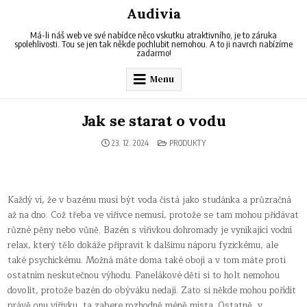
Skip
Audivia
to
content
Má-li náš web ve své nabídce něco vskutku atraktivního, je to záruka
spolehlivosti. Tou se jen tak někde pochlubit nemohou. A to ji navrch nabízíme
zadarmo!
Menu
Jak se starat o vodu
POSTED
23. 12. 2024
PRODUKTY
IN
Každý ví, že v bazénu musí být voda čistá jako studánka a průzračná
až na dno. Což třeba ve vířivce nemusí, protože se tam mohou přidávat
různé pěny nebo vůně. Bazén s vířivkou dohromady je vynikající vodní
relax, který tělo dokáže připravit k dalšímu náporu fyzickému, ale
také psychickému. Možná máte doma také obojí a v tom máte proti
ostatním neskutečnou výhodu. Panelákové děti si to holt nemohou
dovolit, protože bazén do obýváku nedají. Zato si někde mohou pořídit
právě onu vířivku, ta zabere rozhodně méně místa. Ostatně, v