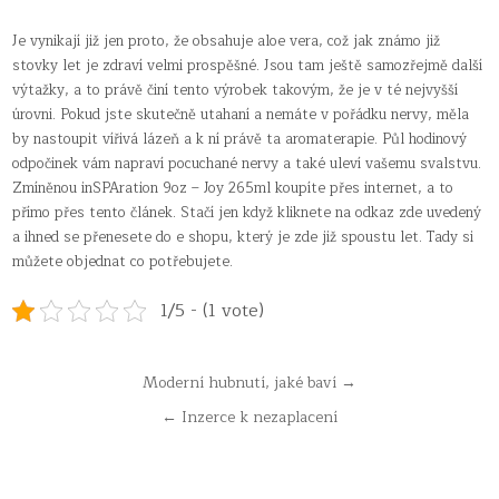
Je vynikají již jen proto, že obsahuje aloe vera, což jak známo již
stovky let je zdraví velmi prospěšné. Jsou tam ještě samozřejmě další
výtažky, a to právě činí tento výrobek takovým, že je v té nejvyšší
úrovni. Pokud jste skutečně utahaní a nemáte v pořádku nervy, měla
by nastoupit vířivá lázeň a k ní právě ta aromaterapie. Půl hodinový
odpočinek vám napraví pocuchané nervy a také uleví vašemu svalstvu.
Zmíněnou inSPAration 9oz – Joy 265ml koupíte přes internet, a to
přímo přes tento článek. Stačí jen když kliknete na odkaz zde uvedený
a ihned se přenesete do e shopu, který je zde již spoustu let. Tady si
můžete objednat co potřebujete.
1/5 - (1 vote)
Navigace
Moderní hubnutí, jaké baví →
pro
← Inzerce k nezaplacení
příspěvek