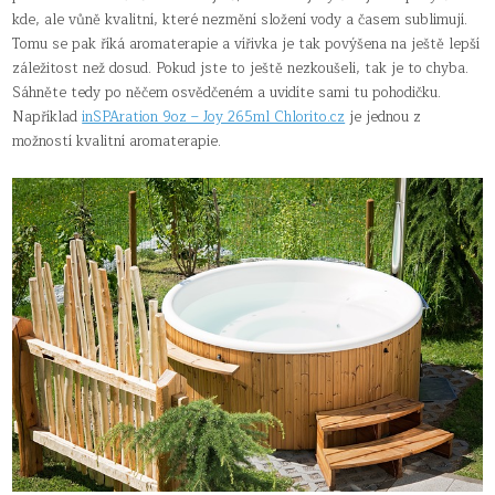
kde, ale vůně kvalitní, které nezmění složení vody a časem sublimují.
Tomu se pak říká aromaterapie a vířivka je tak povýšena na ještě lepší
záležitost než dosud. Pokud jste to ještě nezkoušeli, tak je to chyba.
Sáhněte tedy po něčem osvědčeném a uvidíte sami tu pohodičku.
Například
inSPAration 9oz – Joy 265ml Chlorito.cz
je jednou z
možností kvalitní aromaterapie.