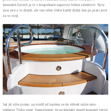
luxusních bytech je to v koupelnách naprosto běžná záležitost. Byty
jsou sice o to dražší, ale ten relax třeba každý druhý den po práci jistě
za to stojí.
Jak již výše psáno, na rozdíl od bazénu se do vířivek může něco
přidávat Třeba vůně. Samozřejmě, že ne kdejaký šmejd koupený čertví