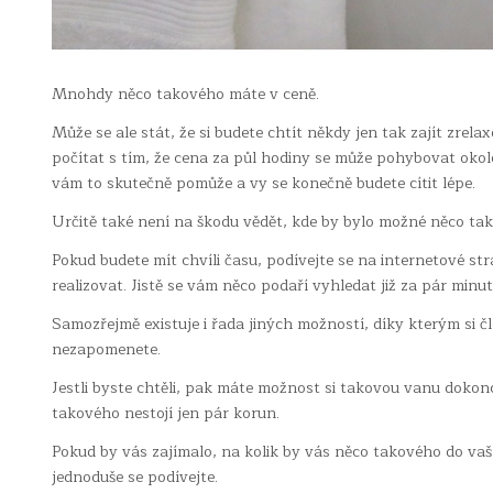
Mnohdy něco takového máte v ceně.
Může se ale stát, že si budete chtít někdy jen tak zajít zrel
počítat s tím, že cena za půl hodiny se může pohybovat oko
vám to skutečně pomůže a vy se konečně budete cítit lépe.
Určitě také není na škodu vědět, kde by bylo možné něco tak
Pokud budete mít chvíli času, podívejte se na internetové s
realizovat. Jistě se vám něco podaří vyhledat již za pár minut
Samozřejmě existuje i řada jiných možností, díky kterým si 
nezapomenete.
Jestli byste chtěli, pak máte možnost si takovou vanu dokonce
takového nestojí jen pár korun.
Pokud by vás zajímalo, na kolik by vás něco takového do vaší
jednoduše se podívejte.