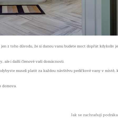
 jen z toho důvodu, že si danou vanu budete moct dopřát kdykoliv j
 ale i další členové vaší domácnosti.
dybyste museli platit za každou návštěvu perličkové vany v místě, k
ho domova.
Jak se zachraňují podnik