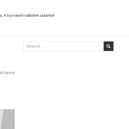
ou. A to ji navrch nabízíme zadarmo!
Search
for:
stě byste