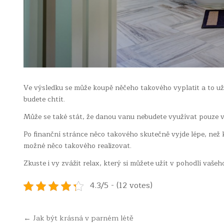
Ve výsledku se může koupě něčeho takového vyplatit a to už
budete chtít.
Může se také stát, že danou vanu nebudete využívat pouze vy,
Po finanční stránce něco takového skutečně vyjde lépe, než k
možné něco takového realizovat.
Zkuste i vy zvážit relax, který si můžete užít v pohodlí vaše
4.3/5 - (12 votes)
Navigace
← Jak být krásná v parném létě