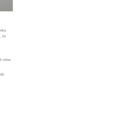
řeba
, že
š relax
tak