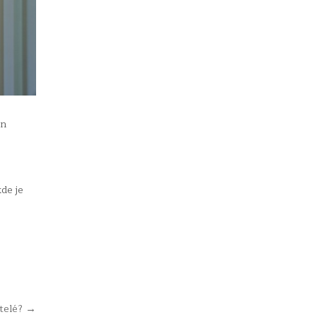
en
de je
atelé? →