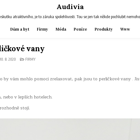
Audivia
skutku atraktivního, je to záruka spolehlivosti. Tou se jen tak někde pochlubit nemoh
Dům a byt
Firmy
Móda
Peníze
Produkty
Www
ličkové vany
POSTED
10. 8. 2020
FIRMY
IN
, co by vám mohlo pomoci zrelaxovat, pak jsou to perličkové vany
. Ji
, nebo v lepších hotelech.
rozhodně stojí.