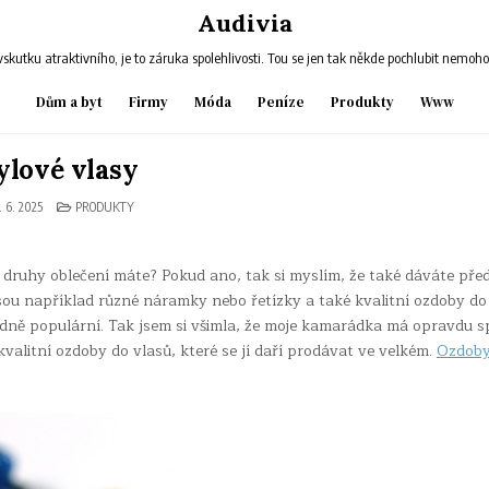
Audivia
skutku atraktivního, je to záruka spolehlivosti. Tou se jen tak někde pochlubit nemoh
Dům a byt
Firmy
Móda
Peníze
Produkty
Www
ylové vlasy
POSTED
. 6. 2025
PRODUKTY
IN
a druhy oblečení máte? Pokud ano, tak si myslím, že také dáváte pře
ou například různé náramky nebo řetízky a také kvalitní ozdoby do
dně populární. Tak jsem si všimla, že moje kamarádka má opravdu 
alitní ozdoby do vlasů, které se jí daří prodávat ve velkém.
Ozdoby