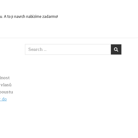
ou. A to ji navrch nabízíme zadarmo!
Search
for:
dnost
 vlasů
spoustu
 do