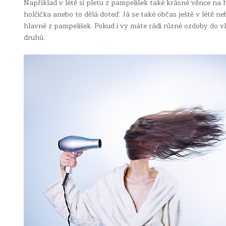
Například v létě si pletu z pampelišek také krásné věnce na 
holčička anebo to dělá doteď. Já se také občas ještě v létě 
hlavně z pampelišek. Pokud i vy máte rádi různé ozdoby do v
druhů.