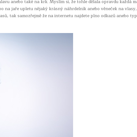
hlavu anebo také na krk. Myslím si, že tohle dělala opravdu každá m
nebo na jaře upletu nějaký krásný náhrdelník anebo věneček na vlasy,
lasů, tak samozřejmě že na internetu najdete plno odkazů anebo typ