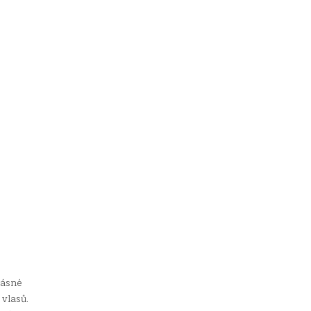
rásné
 vlasů.