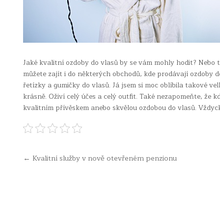
Jaké kvalitní ozdoby do vlasů by se vám mohly hodit? Nebo t
můžete zajít i do některých obchodů, kde prodávají ozdoby d
řetízky a gumičky do vlasů. Já jsem si moc oblíbila takové vel
krásně. Oživí celý účes a celý outfit. Také nezapomeňte, že k
kvalitním přívěskem anebo skvělou ozdobou do vlasů. Vždycky
Navigace
← Kvalitní služby v nově otevřeném penzionu
pro
příspěvek