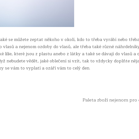
aké se můžete zeptat někoho v okolí, kdo to třeba vyrábí nebo třeb
o vlasů a nejenom ozdoby do vlasů, ale třeba také různé náhrdelník
ké lilie, které jsou z plastu anebo z látky a také se dávají do vlasů a
dyž nebudete vědět, jaké oblečení si vzít, tak to vždycky doplňte ně
 se vám to vyplatí a ozáří vám to celý den.
Paleta zboží nejenom pro
© Audivia.cz - Všechna práva vyhrazena.
Design by ThemesDNA.com