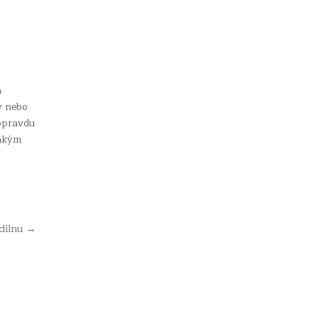
a
y nebo
 opravdu
jakým
 dílnu →