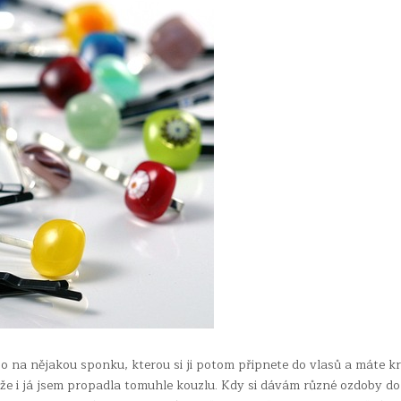
bo na nějakou sponku, kterou si ji potom připnete do vlasů a máte k
že i já jsem propadla tomuhle kouzlu. Kdy si dávám různé ozdoby do