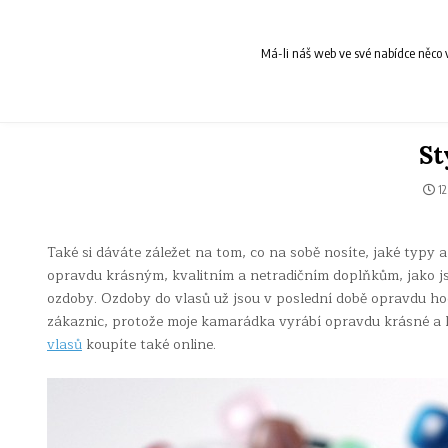
Skip
to
content
Má-li náš web ve své nabídce něco v
St
12
Také si dáváte záležet na tom, co na sobě nosíte, jaké typy 
opravdu krásným, kvalitním a netradičním doplňkům, jako js
ozdoby. Ozdoby do vlasů už jsou v poslední době opravdu ho
zákaznic, protože moje kamarádka vyrábí opravdu krásné a kv
vlasů
koupíte také online.