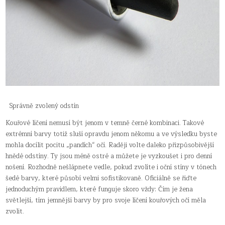
Správně zvolený odstín
Kouřové líčení nemusí být jenom v temně černé kombinaci. Takové
extrémní barvy totiž sluší opravdu jenom někomu a ve výsledku byste
mohla docílit pocitu „pandích“ očí. Raději volte daleko přizpůsobivější
hnědé odstíny. Ty jsou méně ostré a můžete je vyzkoušet i pro denní
nošení. Rozhodně nešlápnete vedle, pokud zvolíte i oční stíny v tónech
šedé barvy, které působí velmi sofistikovaně. Oficiálně se řiďte
jednoduchým pravidlem, které funguje skoro vždy: Čím je žena
světlejší, tím jemnější barvy by pro svoje líčení kouřových očí měla
zvolit.