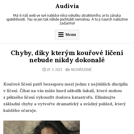
Skip
Audivia
to
content
Má-li náš web ve své nabídce něco vskutku atraktivního, je to záruka
spolehlivosti. Tou se jen tak někde pochlubit nemohou. A to ji navrch nabízíme
zadarmo!
Menu
Chyby, díky kterým kouřové líčení
nebude nikdy dokonalé
POSTED
29. 5. 2023
NEZAŘAZENÉ
IN
Kouřové líčení patří bezesporu mezi jednu z nejtěžších disciplín
v líčení. Číhat na vás může hned několik úskalí, které mohou
z pěkného líčení vykouzlit doslova katastrofu. Eliminujte
základní chyby a vytvořte dramatický a svůdný pohled, který
každého očaruje.