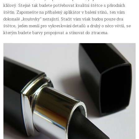
klíčový. Stejně tak budete potřebovat kvalitní štětce s přírodních
štětin. Zapomeňte na přibalený aplikátor v balení stínů, ten vám
dokonalé „kouřovky“ nezajistí. Stačit vám však budou pouze dva
štětce, jeden menší pro vykreslování detailů a druhý o něco větší, se
kterým budete barvy propojovat a stínovat do ztracena.