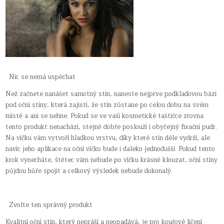
Nic se nemá uspěchat
Než začnete nanášet samotný stín, naneste nejprve podkladovou bázi
pod oční stíny, která zajistí, že stín zůstane po celou dobu na svém
místě a ani se nehne. Pokud se ve vaší kosmetické taštičce zrovna
tento produkt nenachází, stejně dobře poslouží i obyčejný fixační pudr.
Na víčku vám vytvoří hladkou vrstvu, díky které stín déle vydrží, ale
navíc jeho aplikace na oční víčko bude i daleko jednodušší. Pokud tento
krok vynecháte, štětec vám nebude po víčku krásně klouzat, oční stíny
půjdou hůře spojit a celkový výsledek nebude dokonalý.
Zvolte ten správný produkt
Kvalitní oční stín, který nepráší a neopadává, je pro kouřové líčení