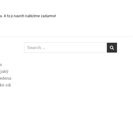
ou. A to ji navrch nabízíme zadarmo!
Search
for:
ho
 jaký
vedena
é zdi.