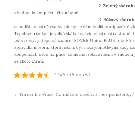
2.
Zelený sádrok
vhodný do koupelen, či kuchyně.
3.
Růžový sádrok
schodišti, vlastně všude, kde by se vám hodili protipožární vl
Tepelných izolací je velká škála značek, vlastností a druhů. Je
potvrzeny, je tepelná izolace ISOVER Unirol PLUS role. Při k
zpravidla mezera, která nesmí, být mezi jednotlivými kusy i
koupelnách nebo na půdě, samotná izolace nesmí v žádném p
se skoro ztratí.
4.5/5 - (8 votes)
Navigace
← Na skok v Praze: Co můžete navštívit i bez peněženky?
pro
příspěvek