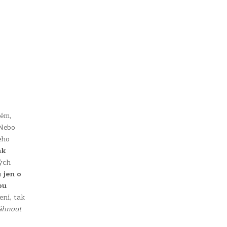
lém,
 Nebo
eho
ak
ných
 jen o
ou
ení, tak
áhnout