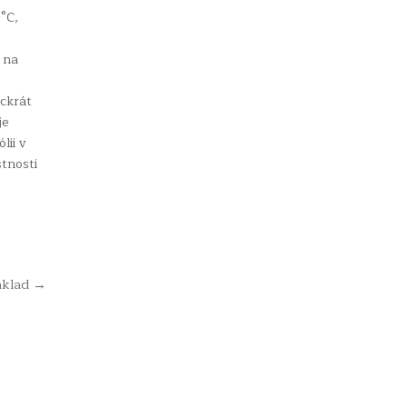
0°C,
i na
íckrát
je
ólii v
stnosti
základ →