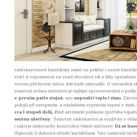
sádrokartonové hmoždinky nejen na poličky i nosné hmoždi
stačí si vzpomenout na staré obvodové zdi a díky specieln
rovnou přichystat místa, kde bude umyvadlo, či vestavěná s
samotná izolace místnosti je nejlépe zpozorovatelná u podkro
v prvním patře stejná
, ano
nepouští teplo i zimu
. Zárove
pokojů při zatopením, a následném vypnutím topení v zimě,
cca 1 stupeň dolů, č
ímž extrémně poklesne spotřeba tepeln
sezónu ušetřeny
. Samotný sádrokarton je využíván v oblas
i zakryje nedostatky konstrukce řešení místnosti.
Dá se hne
(fajnová)
, či dokonce obložit kachličkami. Tato samotná tech