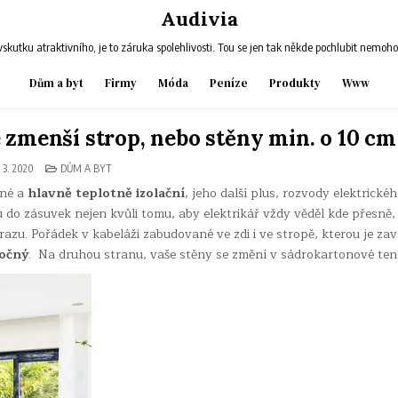
Audivia
skutku atraktivního, je to záruka spolehlivosti. Tou se jen tak někde pochlubit nemoh
Dům a byt
Firmy
Móda
Peníze
Produkty
Www
 zmenší strop, nebo stěny min. o 10 cm
POSTED
 3. 2020
DŮM A BYT
IN
čné a
hlavně teplotně izolační
, jeho další plus, rozvody elektrické
do zásuvek nejen kvůli tomu, aby elektrikář vždy věděl kde přesně,
obrazu. Pořádek v kabeláži zabudované ve zdi i ve stropě, kterou je za
očný
. Na druhou stranu, vaše stěny se změní v sádrokartonové tenk