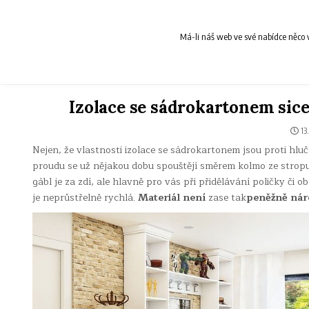
Skip
to
content
Má-li náš web ve své nabídce něco v
Izolace se sádrokartonem sice
13.
Nejen, že vlastnosti izolace se sádrokartonem jsou proti hlu
proudu se už nějakou dobu spouštějí směrem kolmo ze stropu 
gábl je za zdí, ale hlavně pro vás při přidělávání poličky či 
je neprůstřelně rychlá.
Materiál není
zase tak
peněžně nár