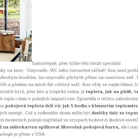
Samozřejmě, přes tyhle věci slouží speciální
nky na lustr. Umyvadlo, WC nebo vestavěné skříně? Ano není prob
ím dlouhým šroubům, lze umyvadlo přichytit přímo na samotnou zeď.
kříň a předem na místě dát
cihlový sokl
. Ano vždy se najde řešení. J
vních bytů, přes léto a tropické vedra, je
teplota, jak na půdě, t
ň teplo i zimu v pokojích nepustí ven. Zpravidla u těchto zaizolova
 se
pokojová teplota drží víc jak 5 hodin s klesnutím teploměru
ých energií. Což u rodinného domu může být
desítky tisíc za topn
ti moderních pokojů například ve stropech bodové či diodové osvětl
d na sádrokarton aplikovat libovolná pokojová barva,
ale i
nat
nologie je přímo z USA.