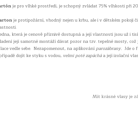
artón
je pro vlhké prostředí, je schopný zvládat 75% vlhkosti při 2
arton
je protipožární, vhodný nejen u krbu, ale i v dětském pokoji č
astnosti.
dna, která je cenově příznivě dostupná a její vlastnosti jsou už i tis
ladení její samotné montáží dávat pozor na tzv. tepelné mosty, což 
zolace vedle sebe. Nezapomenout, na aplikování
parozábrany.
Jde o f
řípadě dojít ke styku s vodou,
velmi poté zapáchá
a její izolační vla
Mít krásné vlasy je 
© Audivia.cz - Všechna práva vyhrazena.
Design by ThemesDNA.com