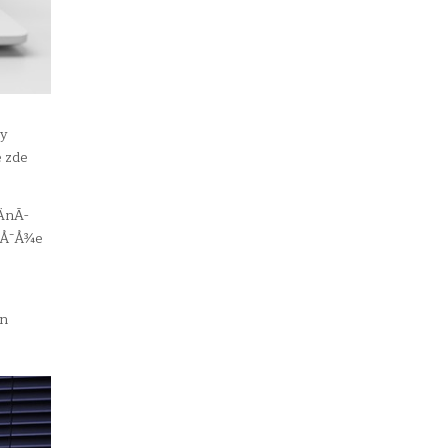
by
 zde
eÄnÃ­
mÅ¯Å¾e
en