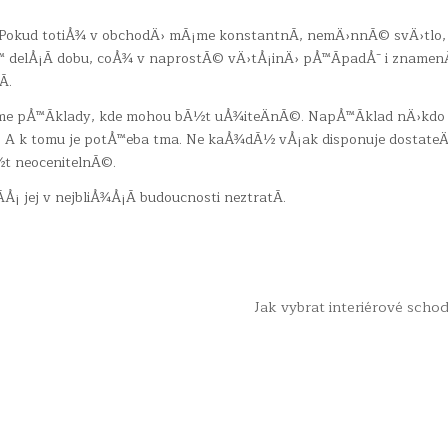
 Pokud totiÅ¾ v obchodÄ› mÃ¡me konstantnÃ­, nemÄ›nnÃ© svÄ›tlo,
™ delÅ¡Ã­ dobu, coÅ¾ v naprostÃ© vÄ›tÅ¡inÄ› pÅ™Ã­padÅ¯ i znamen
­.
¡me pÅ™Ã­klady, kde mohou bÃ½t uÅ¾iteÄnÃ©. NapÅ™Ã­klad nÄ›kdo
¯. A k tomu je potÅ™eba tma. Ne kaÅ¾dÃ½ vÅ¡ak disponuje dostate
½t neocenitelnÃ©.
Å¡ jej v nejbliÅ¾Å¡Ã­ budoucnosti neztratÃ­.
Jak vybrat interiérové scho
© Audivia.cz - Všechna práva vyhrazena.
Design by ThemesDNA.com