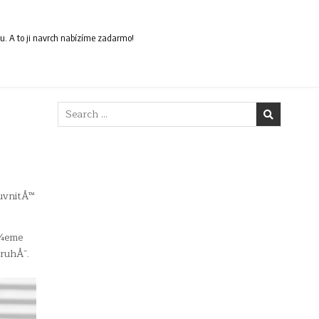
ou. A to ji navrch nabízíme zadarmo!
Search
for:
 uvnitÅ™
Å¾eme
druhÅ¯.