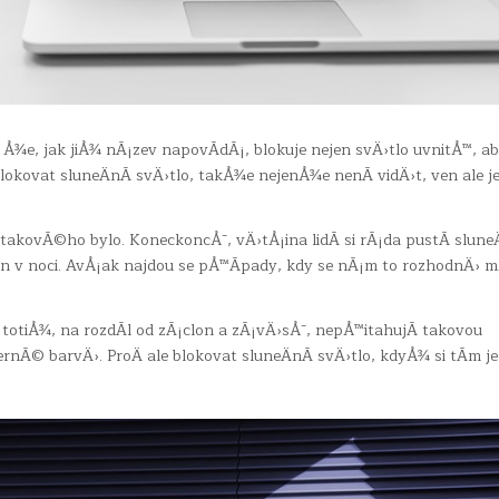
m, Å¾e, jak jiÅ¾ nÃ¡zev napovÃ­dÃ¡, blokuje nejen svÄ›tlo uvnitÅ™, a
okovat sluneÄnÃ­ svÄ›tlo, takÅ¾e nejenÅ¾e nenÃ­ vidÄ›t, ven ale je
ovÃ©ho bylo. KoneckoncÅ¯, vÄ›tÅ¡ina lidÃ­ si rÃ¡da pustÃ­ slun
en v noci. AvÅ¡ak najdou se pÅ™Ã­pady, kdy se nÃ¡m to rozhodnÄ› 
totiÅ¾, na rozdÃ­l od zÃ¡clon a zÃ¡vÄ›sÅ¯, nepÅ™itahujÃ­ takovou
rnÃ© barvÄ›. ProÄ ale blokovat sluneÄnÃ­ svÄ›tlo, kdyÅ¾ si tÃ­m j