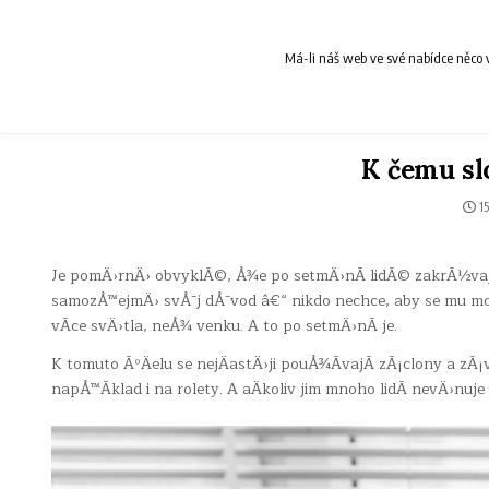
Skip
to
content
Má-li náš web ve své nabídce něco v
K čemu sl
15
Je pomÄ›rnÄ› obvyklÃ©, Å¾e po setmÄ›nÃ­ lidÃ© zakrÃ½vajÃ
samozÅ™ejmÄ› svÅ¯j dÅ¯vod â€“ nikdo nechce, aby se mu mohl
vÃ­ce svÄ›tla, neÅ¾ venku. A to po setmÄ›nÃ­ je.
K tomuto ÃºÄelu se nejÄastÄ›ji pouÅ¾Ã­vajÃ­ zÃ¡clony a z
napÅ™Ã­klad i na rolety. A aÄkoliv jim mnoho lidÃ­ nevÄ›nuj