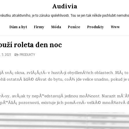
Audivia
skutku atraktivního, je to záruka spolehlivosti. Tou se jen tak někde pochlubit nemoh
Dům a byt
Firmy
Móda
Peníze
Produkty
Www
ouží roleta den noc
POSTED
. 5. 2021
PRODUKTY
IN
­ svÃ¡ okna, zvlÃ¡Å¡tÄ› v hustÄ›ji obydlenÃ½ch oblastech. MÃ¡ to
i ostatnÃ­ lidÃ© dÃ­vat do bytu, coÅ¾ jde velice snadno, pokud je
Ã¡vÄ›sy, avÅ¡ak ty nepÅ™edstavujÃ­ jedinou moÅ¾nost. Narazit mÅ¯
e pÅ™Ã­liÅ¡ pozornosti, existuje jich pomÄ›rnÄ› velkÃ© mnoÅ¾stvÃ­ 