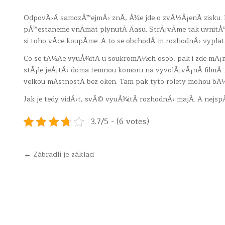
OdpovÄ›Ä samozÅ™ejmÄ› znÃ­, Å¾e jde o zvÃ½Å¡enÃ­ zisku.
pÅ™estaneme vnÃ­mat plynutÃ­ Äasu. StrÃ¡vÃ­me tak uvnitÅ
si toho vÃ­ce koupÃ­me. A to se obchodÅ¯m rozhodnÄ› vyplatÃ
Co se tÃ½Äe vyuÅ¾itÃ­ u soukromÃ½ch osob, pak i zde mÃ
stÃ¡le jeÅ¡tÄ› doma temnou komoru na vyvolÃ¡vÃ¡nÃ­ filmÅ
velkou mÃ­stnostÃ­ bez oken. Tam pak tyto rolety mohou bÃ
Jak je tedy vidÄ›t, svÃ© vyuÅ¾itÃ­ rozhodnÄ› majÃ­. A nejspÃ­
3.7/5 - (6 votes)
Navigace
← Zábradlí je základ
pro
příspěvek