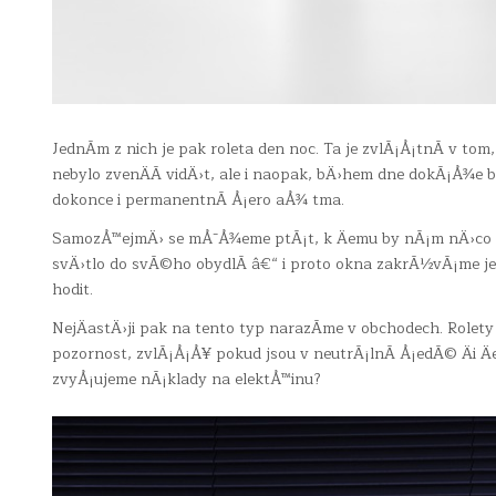
JednÃ­m z nich je pak
roleta den noc
. Ta je zvlÃ¡Å¡tnÃ­ v to
nebylo zvenÄÃ­ vidÄ›t, ale i naopak, bÄ›hem dne dokÃ¡Å¾e bl
dokonce i permanentnÃ­ Å¡ero aÅ¾ tma.
SamozÅ™ejmÄ› se mÅ¯Å¾eme ptÃ¡t, k Äemu by nÃ¡m nÄ›co tak
svÄ›tlo do svÃ©ho obydlÃ­ â€“ i proto okna zakrÃ½vÃ¡me j
hodit.
NejÄastÄ›ji pak na tento typ narazÃ­me v obchodech. Rolety 
pozornost, zvlÃ¡Å¡Å¥ pokud jsou v neutrÃ¡lnÃ­ Å¡edÃ© Äi Äe
zvyÅ¡ujeme nÃ¡klady na elektÅ™inu?