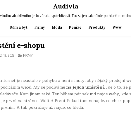
Audivia
skutku atraktivního, je to záruka spolehlivosti. Tou se jen tak někde pochlubit nemoh
Dům a byt
Firmy
Móda
Peníze
Produkty
Www
tění e-shopu
POSTED
2. 12. 2022
FIRMY
IN
Internet je neustále v pohybu a není minuty, aby nějaký prodejní w
t počítáním webů. My se podíváme
na jejich umístění.
Jde o to, že 
yhledávače. Kam jinam také. Ten během pár sekund najde weby, kde s
a je první na stránce. Vidíte? První. Pokud tam nenajde, co chce, po
prvním. A tak pokračuje až najde, co hledá.