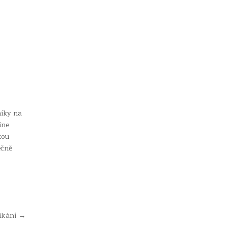
níky na
ine
kou
ečně
ikání →