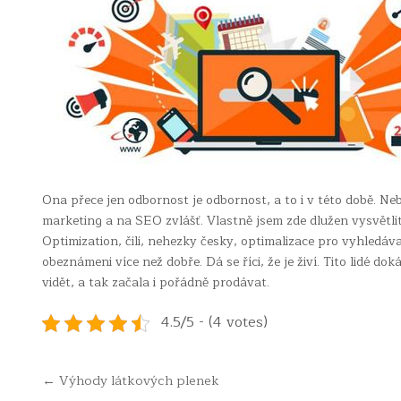
Ona přece jen odbornost je odbornost, a to i v této době. Neb
marketing a na SEO zvlášť. Vlastně jsem zde dlužen vysvětlit
Optimization, čili, nehezky česky, optimalizace pro vyhledáv
obeznámeni více než dobře. Dá se říci, že je živí. Tito lidé d
vidět, a tak začala i pořádně prodávat.
4.5/5 - (4 votes)
Navigace
← Výhody látkových plenek