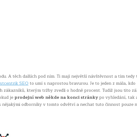
du. A těch dalších pod ním. Ti mají největší návštěvnost a tím tedy 
stcentrik SEO
to umí s naprostou bravurou. Je to jeden z mála, kdo
 zákazníků, kterým tržby zvedli o hodně procent. Tudíž jsou tito zá
okud je
prodejní web někde na konci stránky
po vyhledání, tak 
t s nějakými odborníky v tomto odvětví a nechat tuto činnost pouze n