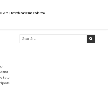
ou. A to ji navrch nabízíme zadarmo!
Search
for:
eb
pokud
e tato
případě