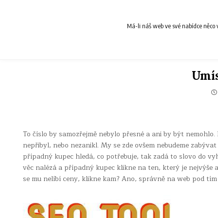
Skip
to
content
Má-li náš web ve své nabídce něco v
Umís
To číslo by samozřejmě nebylo přesné a ani by být nemohlo. 
nepřibyl, nebo nezanikl. My se zde ovšem nebudeme zabýva
případný kupec hledá, co potřebuje, tak zadá to slovo do v
věc nalézá a případný kupec klikne na ten, který je nejvýše 
se mu nelíbí ceny, klikne kam? Ano, správně na web pod tím 