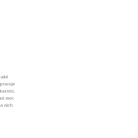
také
 pracuje
kazníci,
asi moc
a nich.