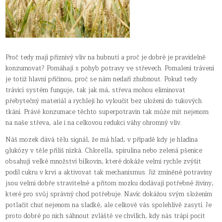
Proč tedy mají příznivý vliv na hubnutí a proč je dobré je pravidelně
konzumovat? Pomáhají s pohyb potravy ve střevech. Pomalení trávení
je totiž hlavní příčinou, proč se nám nedaří zhubnout. Pokud tedy
trávicí systém funguje, tak jak má, střeva mohou eliminovat
přebytečný materiál a rychleji ho vyloučit bez uložení do tukových
tkání. Právě konzumace těchto superpotravin tak může mít nejenom
na naše střeva, ale i na celkovou redukci váhy ohromný vliv.
Náš mozek dává tělu signál, že má hlad, v případě kdy je hladina
glukózy v těle příliš nízká. Chlorella, spirulina nebo zelená pšenice
obsahují velké množství bílkovin, které dokáže velmi rychle zvýšit
podíl cukru v krvi a aktivovat tak mechanismus. Již zmíněné potraviny
jsou velmi dobře stravitelné a přitom mozku dodávají potřebné živiny,
které pro svůj správný chod potřebuje. Navíc dokážou svým složením
potlačit chuť nejenom na sladké, ale celkově vás spolehlivě zasytí. Je
proto dobré po nich sáhnout zvláště ve chvílích, kdy nás trápí pocit