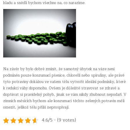
hladu a snědli bychom všechno na, co narazíme.
Na závěr by bylo dobré zmínit, že samotný úbytek na váze není
podmíněn pouze konzumací pšenice, chlorelli nebo spiruliny, ale právě
tyto potraviny dokážou ve vašem tělu vytvořit ideální podmínky, které
k redukci váhy dopomohu. Ovšem je důležité stravovat se zdravě a
dopřávat si pravidelný pohyb, jinak se vám nikdy zhubnout nepodaří. V
zimních měsících bychom ale konzumaci těchto zelených potravin měli
omezit, jelikož tělu příliš neprospívají.
4.6/5 - (9 votes)