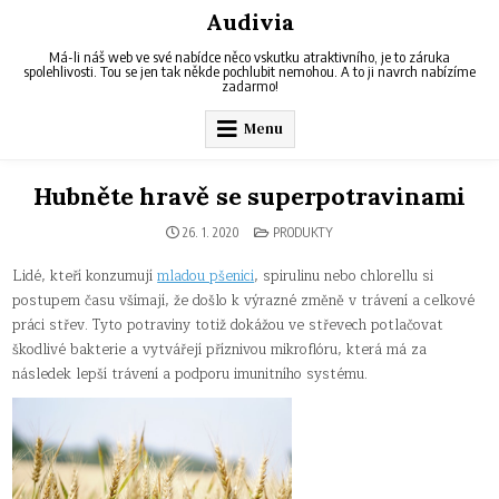
Skip
Audivia
to
content
Má-li náš web ve své nabídce něco vskutku atraktivního, je to záruka
spolehlivosti. Tou se jen tak někde pochlubit nemohou. A to ji navrch nabízíme
zadarmo!
Menu
Hubněte hravě se superpotravinami
POSTED
26. 1. 2020
PRODUKTY
IN
Lidé, kteří konzumují
mladou pšenici
, spirulinu nebo chlorellu si
postupem času všímají, že došlo k výrazné změně v trávení a celkové
práci střev. Tyto potraviny totiž dokážou ve střevech potlačovat
škodlivé bakterie a vytvářejí příznivou mikroflóru, která má za
následek lepší trávení a podporu imunitního systému.