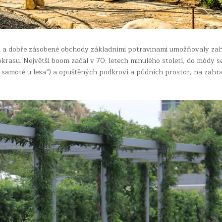
u a dobře zásobené obchody základními potravinami umožňovaly za
okrasu. Největší boom začal v 70. letech minulého století, do módy s
a samotě u lesa“) a opuštěných podkroví a půdních prostor, na zahr