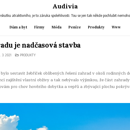
Audivia
skutku atraktivního, je to záruka spolehlivosti. Tou se jen tak někde pochlubit nemoh
Dům a byt
Firmy
Móda
Peníze
Produkty
Www
radu je nadčasová stavba
POSTED
. 3. 2021
PRODUKTY
IN
by bylo sestavit žebříček oblíbených řešení zahrad v okolí rodinných 
cí zajištění vlastní obživy a tak nebývalo výjimkou, že část zahrady
ovám pro chov hovězího dobytka a vepřů a zbývající plochu pokrýv