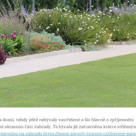
 domů, tehdy ještě nebývaly zastřešené a šlo hlavně o zpříjemnění
tní okrasnou část zahrady. Ta bývala již zatravněna krátce střižený
d
pergolou na zahradu https://www.pergoly-trutnov.cz/drevene-perg