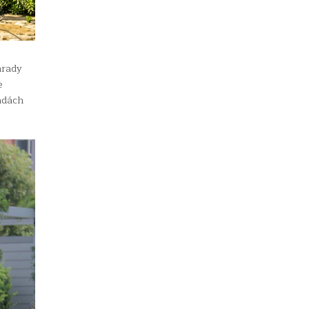
hrady
e
adách