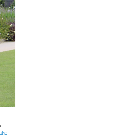
m
oly-