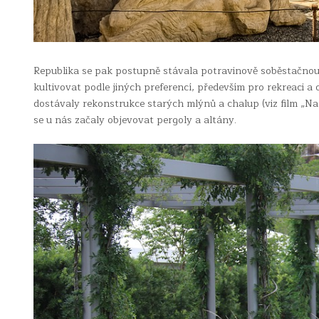
Republika se pak postupně stávala potravinově soběstačno
kultivovat podle jiných preferencí, především pro rekreaci a 
dostávaly rekonstrukce starých mlýnů a chalup (viz film „N
se u nás začaly objevovat pergoly a altány.