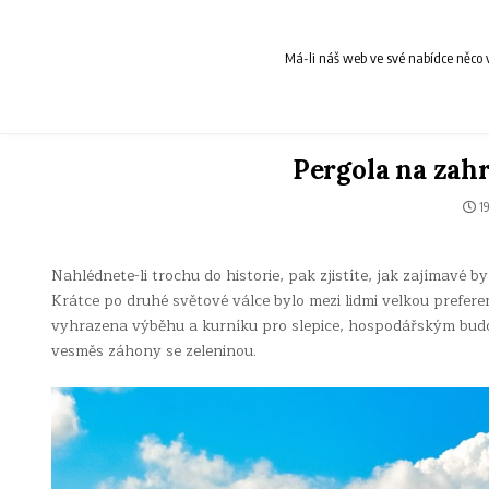
Skip
to
content
Má-li náš web ve své nabídce něco v
Pergola na zah
19
Nahlédnete-li trochu do historie, pak zjistíte, jak zajímavé 
Krátce po druhé světové válce bylo mezi lidmi velkou preferen
vyhrazena výběhu a kurníku pro slepice, hospodářským bud
vesměs záhony se zeleninou.