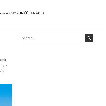
ou. A to ji navrch nabízíme zadarmo!
Search
for:
domů.
 byla
aly