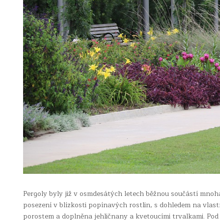
Pergoly byly již v osmdesátých letech běžnou součástí mnoha
posezení v blízkosti popínavých rostlin, s dohledem na vlas
porostem a doplněna jehličnany a kvetoucími trvalkami. Po